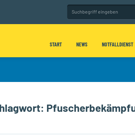
Seitenweite Su
Diese Website durchsuchen
START
NEWS
NOTFALLDIENST
hlagwort:
Pfuscherbekämpf