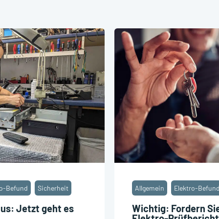
ro-Befund
Sicherheit
Allgemein
Elektro-Befun
s: Jetzt geht es
Wichtig: Fordern Si
Elektro-Prüfbericht