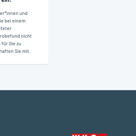
ter*innen und
ie bei einem
lteter
trobefund nicht
für Sie zu
ften Sie mit.