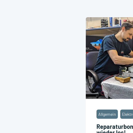
Allgemein
Elekt
Reparaturbonu
wieder los!