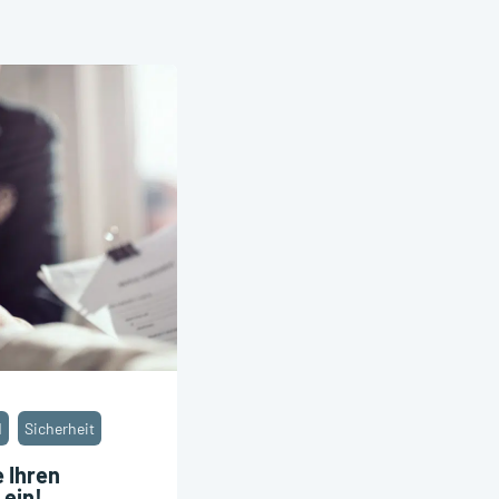
d
Sicherheit
e Ihren
 ein!