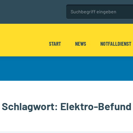
Seitenweite Su
Diese Website durchsuchen
START
NEWS
NOTFALLDIENST
Schlagwort:
Elektro-Befund