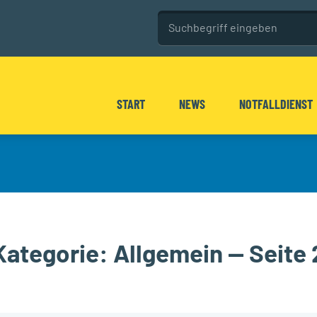
Seitenweite Su
Diese Website durchsuchen
START
NEWS
NOTFALLDIENST
Kategorie:
Allgemein
— Seite 