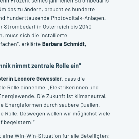
zehn Prozent seines jährlichen Strombedarfs
Um das zu ändern, braucht es hunderte
nd hunderttausende Photovoltaik-Anlagen.
r Strombedarf in Österreich bis 2040
 muss sich die installierte
fachen“, erklärte
Barbara Schmidt,
nik nimmt zentrale Rolle ein“
sterin Leonore Gewessler
, dass die
ale Rolle einnehme. „Elektrikerinnen und
Energiewende. Die Zukunft ist klimaneutral,
le Energieformen durch saubere Quellen.
e Rolle. Deswegen wollen wir möglichst viele
f begeistern!“
eine Win-Win-Situation für alle Beteiligten: