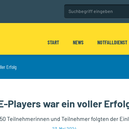
Seitenweite Su
Diese Website durchsuchen
START
NEWS
NOTFALLDIENST
r ein voller Erfolg
ler Erfolg
E-Players war ein voller Erfol
50 Teilnehmerinnen und Teilnehmer folgten der Ein
23. Mai 2024