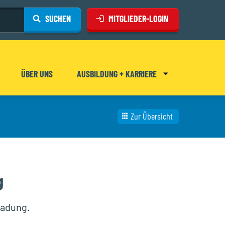
che
SUCHEN
MITGLIEDER-LOGIN
Eingabe löschen
ÜBER UNS
AUSBILDUNG + KARRIERE
UNTERMENÜ FÜR &BDQUO;A
Zur Übersicht
g
ladung.