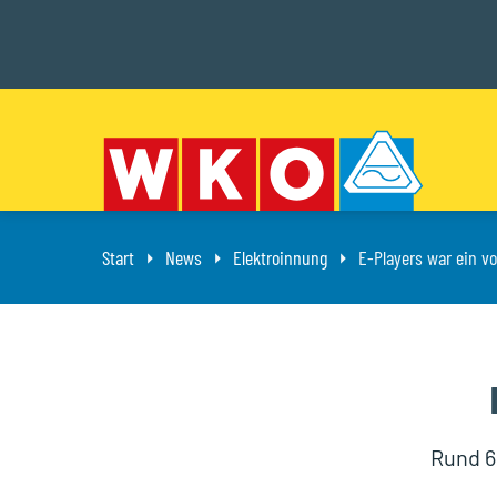
Start
News
Elektroinnung
Aktuell: E-Players wa
E-Players war ein vol
Rund 6