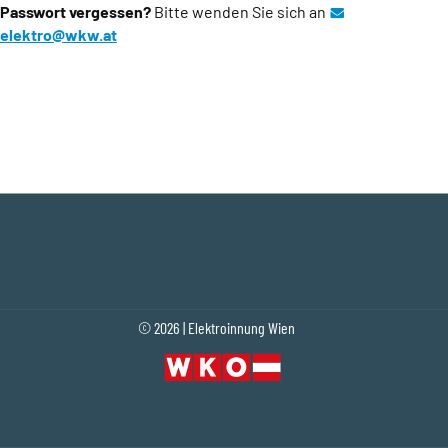
Passwort vergessen?
Bitte wenden Sie sich an
elektro@wkw.at
(Öffnet eventuell ein Programm um an den Emp
© 2026 | Elektroinnung Wien
Fußleistennavigation
(Öffnet in einem neuen Tab oder Fenster)