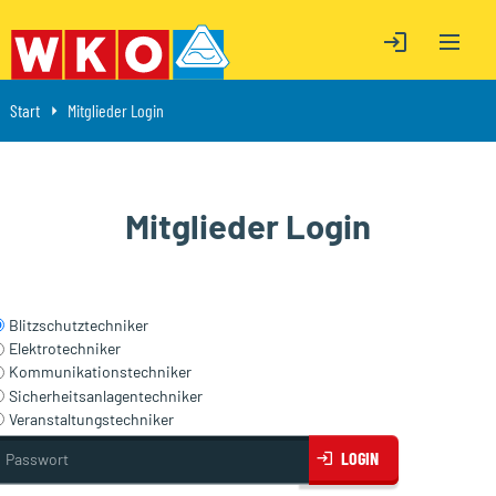
OPEN M
ÖFFNE LOGIN
ÖFFNE LOGIN
Start
Aktuell: Mitglieder Login
Mitglieder Login
Mitglieder Login
Blitzschutztechniker
Elektrotechniker
Kommunikationstechniker
Sicherheitsanlagentechniker
Veranstaltungstechniker
asswort
LOGIN