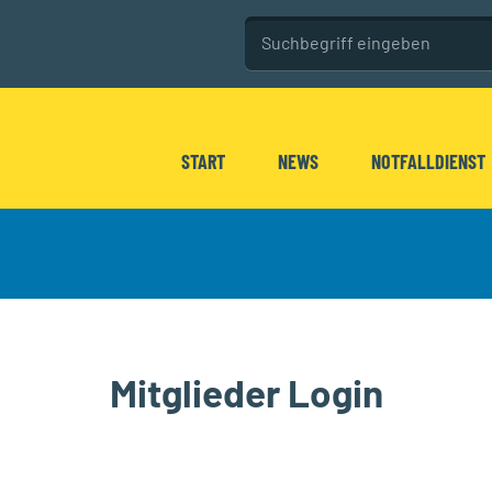
Seitenweite Su
Diese Website durchsuchen
START
NEWS
NOTFALLDIENST
Mitglieder Login