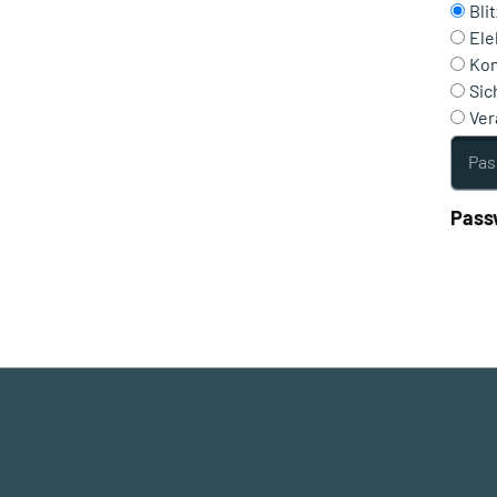
Bli
Ele
Kom
Sic
Ver
Passw
Pass