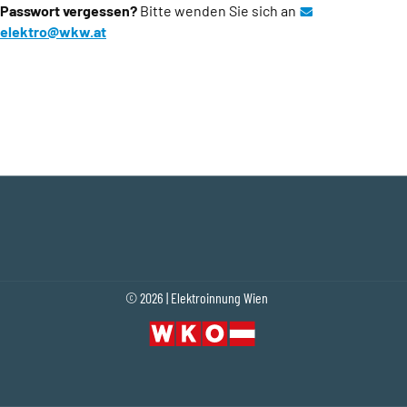
Passwort vergessen?
Bitte wenden Sie sich an
elektro@wkw.at
(Öffnet eventuell ein Programm um an den Emp
© 2026 | Elektroinnung Wien
Fußleistennavigation
(Öffnet in einem neuen Tab oder Fenster)