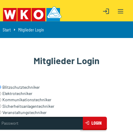
OPEN M
ÖFFNE LOGIN
ÖFFNE LOGIN
Start
Aktuell: Mitglieder Login
Mitglieder Login
Mitglieder Login
Blitzschutztechniker
Elektrotechniker
Kommunikationstechniker
Sicherheitsanlagentechniker
Veranstaltungstechniker
asswort
LOGIN