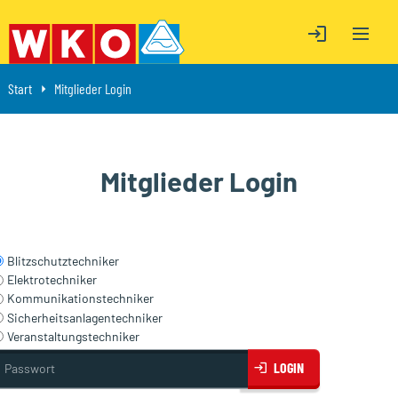
OPEN M
ÖFFNE LOGIN
ÖFFNE LOGIN
Start
Aktuell: Mitglieder Login
Mitglieder Login
Mitglieder Login
Blitzschutztechniker
Elektrotechniker
Kommunikationstechniker
Sicherheitsanlagentechniker
Veranstaltungstechniker
asswort
LOGIN