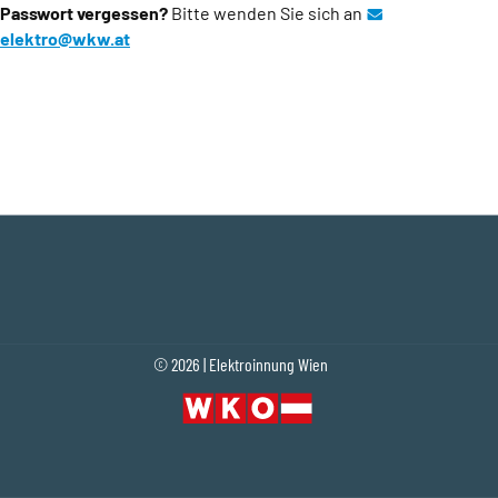
Passwort vergessen?
Bitte wenden Sie sich an
elektro@wkw.at
(Öffnet eventuell ein Programm um an den Emp
© 2026 | Elektroinnung Wien
Fußleistennavigation
(Öffnet in einem neuen Tab oder Fenster)