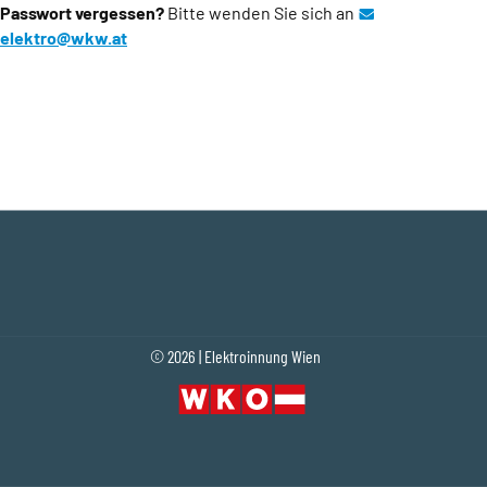
Passwort vergessen?
Bitte wenden Sie sich an
elektro@wkw.at
(Öffnet eventuell ein Programm um an den Emp
© 2026 | Elektroinnung Wien
Fußleistennavigation
(Öffnet in einem neuen Tab oder Fenster)