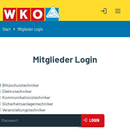
OPEN M
ÖFFNE LOGIN
ÖFFNE LOGIN
Start
Aktuell: Mitglieder Login
Mitglieder Login
Mitglieder Login
Blitzschutztechniker
Elektrotechniker
Kommunikationstechniker
Sicherheitsanlagentechniker
Veranstaltungstechniker
asswort
LOGIN