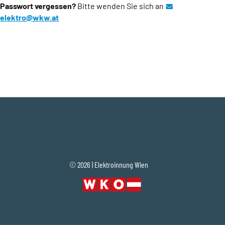
Passwort vergessen?
Bitte wenden Sie sich an
elektro@wkw.at
(Öffnet eventuell ein Programm um an den Emp
© 2026 | Elektroinnung Wien
Fußleistennavigation
(Öffnet in einem neuen Tab oder Fenster)