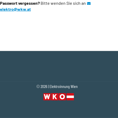
Passwort vergessen?
Bitte wenden Sie sich an
elektro@wkw.at
(Öffnet eventuell ein Programm um an den Emp
© 2026 | Elektroinnung Wien
Fußleistennavigation
(Öffnet in einem neuen Tab oder Fenster)