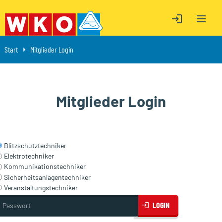
OPEN M
ÖFFNE LOGIN
ÖFFNE LOGIN
Start
Aktuell: Mitglieder Login
Mitglieder Login
Mitglieder Login
Blitzschutztechniker
Elektrotechniker
Kommunikationstechniker
Sicherheitsanlagentechniker
Veranstaltungstechniker
asswort
LOGIN