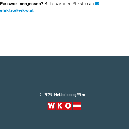
Passwort vergessen?
Bitte wenden Sie sich an
elektro@wkw.at
(Öffnet eventuell ein Programm um an den Emp
© 2026 | Elektroinnung Wien
Fußleistennavigation
(Öffnet in einem neuen Tab oder Fenster)