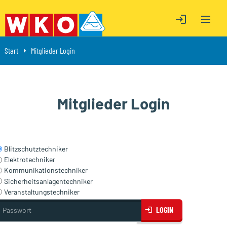
OPEN M
ÖFFNE LOGIN
ÖFFNE LOGIN
Start
Aktuell: Mitglieder Login
Mitglieder Login
Mitglieder Login
Blitzschutztechniker
Elektrotechniker
Kommunikationstechniker
Sicherheitsanlagentechniker
Veranstaltungstechniker
asswort
LOGIN